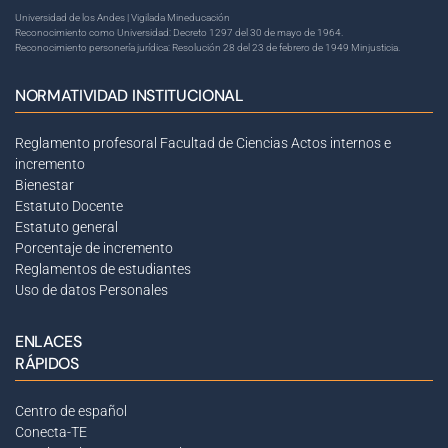
Universidad de los Andes | Vigilada Mineducación
Reconocimiento como Universidad: Decreto 1297 del 30 de mayo de 1964.
Reconocimiento personería jurídica: Resolución 28 del 23 de febrero de 1949 Minjusticia.
NORMATIVIDAD INSTITUCIONAL
Reglamento profesoral Facultad de Ciencias
Actos internos e
incremento
Bienestar
Estatuto Docente
Estatuto general
Porcentaje de incremento
Reglamentos de estudiantes
Uso de datos Personales
ENLACES
RÁPIDOS
Centro de español
Conecta-TE