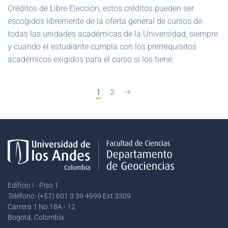
Créditos de Libre Elección, estos créditos pueden ser
escogidos libremente de la oferta general de cursos de
todas las unidades académicas de la Universidad, siempre
y cuando el estudiante cumpla con los prerrequisitos
académicos exigidos para el curso si los tiene.
1
2
Edificio I - Piso 1
Teléfono: (+57) 601 3 39 4999 Ext 3309
Carrera 1 No.18A - 12
Bogotá, Colombia