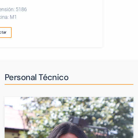
ensión: 5186
cina: M1
ctar
Personal Técnico