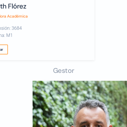
th Flórez
dora Académica
nsión: 3684
ina: M1
ar
Gestor