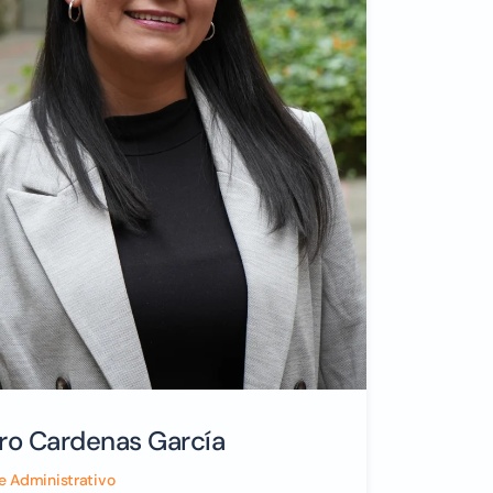
ro Cardenas García
e Administrativo