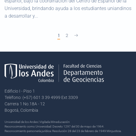
español, bajo la coordinación del Centro de Español de la
Universidad, brindando ayuda a los estudiantes uniandinos
a desarrollar y...
1
2
Edificio I - Piso 1
Teléfono: (+57) 601 3 39 4999 Ext 3309
Carrera 1 No.18A - 12
Bogotá, Colombia
Universidad de los Andes | Vigilada Mineducación
Reconocimiento como Universidad: Decreto 1297 del 30 de mayo de 1964.
Reconocimiento personería jurídica: Resolución 28 del 23 de febrero de 1949 Minjusticia.