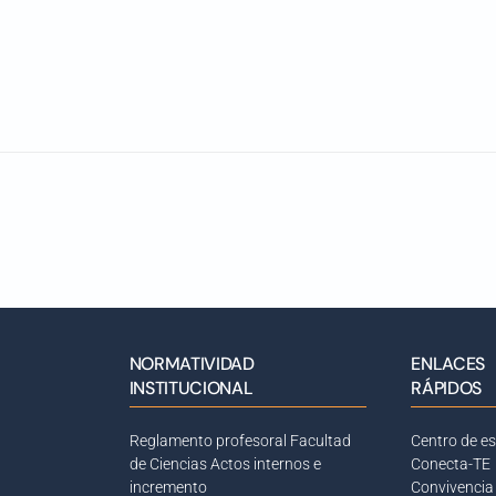
NORMATIVIDAD
ENLACES
INSTITUCIONAL
RÁPIDOS
Reglamento profesoral Facultad
Centro de e
de Ciencias
Actos internos e
Conecta-TE
incremento
Convivencia