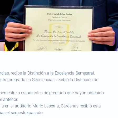
as, recibe la Distinción a la Excelencia Semestral.
ro pregrado en Geociencias, recibió la Distinción de
a semestre a estudiantes de pregrado que hayan obtenido
 anterior.
 en el auditorio Mario Laserna, Cárdenas recibió esta
ias el semestre pasado.