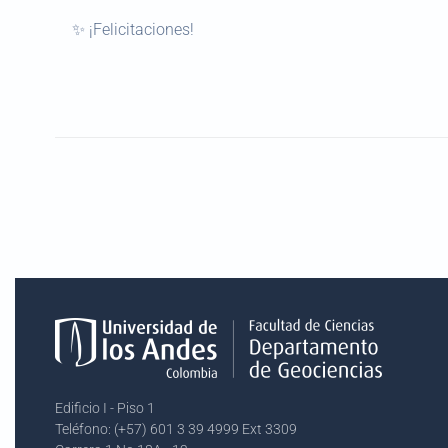
✨ ¡Felicitaciones!
Edificio I - Piso 1
Teléfono: (+57) 601 3 39 4999 Ext 3309