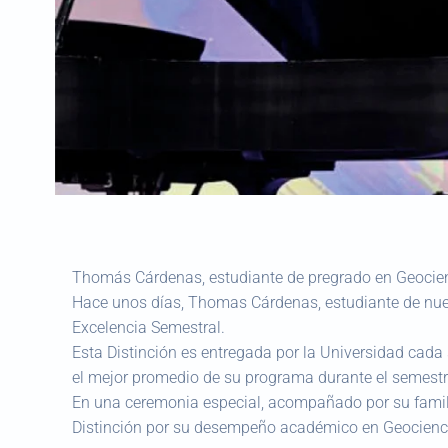
Thomás Cárdenas, estudiante de pregrado en Geocienci
Hace unos días, Thomas Cárdenas, estudiante de nuest
Excelencia Semestral.
Esta Distinción es entregada por la Universidad cad
el mejor promedio de su programa durante el semestre
En una ceremonia especial, acompañado por su familia
Distinción por su desempeño académico en Geocienc